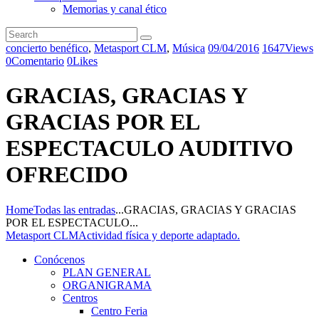
Memorias y canal ético
concierto benéfico
,
Metasport CLM
,
Música
09/04/2016
1647
Views
0
Comentario
0
Likes
GRACIAS, GRACIAS Y
GRACIAS POR EL
ESPECTACULO AUDITIVO
OFRECIDO
Home
Todas las entradas
...
GRACIAS, GRACIAS Y GRACIAS
POR EL ESPECTACULO...
Metasport CLM
Actividad física y deporte adaptado.
Conócenos
PLAN GENERAL
ORGANIGRAMA
Centros
Centro Feria