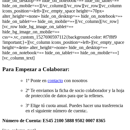
hide_on_desktop=»» hide_on_notebook=»» hide_on_tablet=»»
hide_on_mobile=»»][/vc_column][/vc_row][vc_row][vc_column
icons_position=»left»][vc_empty_space height=»70px»
alter_height=»none» hide_on_desktop=»» hide_on_notebook=»»
hide_on_tablet=»» hide_on_mobile=»»][/vc_column][/vc_row]
[vc_row hide_bg_image_on_tablet=»»
hide_bg_image_on_mobile=»»
css=».vc_custom_1527690597112{background-color: #f7f8f9
!important;}»][vc_column icons_position=»left»][vc_empty_space
height=»4em» alter_height=»none» hide_on_desktop=»»
hide_on_notebook=»» hide_on_tablet=»» hide_on_mobile=»»]
[vc_column_text]
Para Empezar a Colaborar:
1º Ponte en
contacto
con nosotros
2º Te enviamos la ficha de socio colaborador y la hoja
de protección de datos para que la rellenes.
3º Elige tú cuota anual. Puedes hacer una trasferencia
en el siguiente número de cuenta:.
Número de Cuenta: ES45 2100 5888 9502 0007 8365