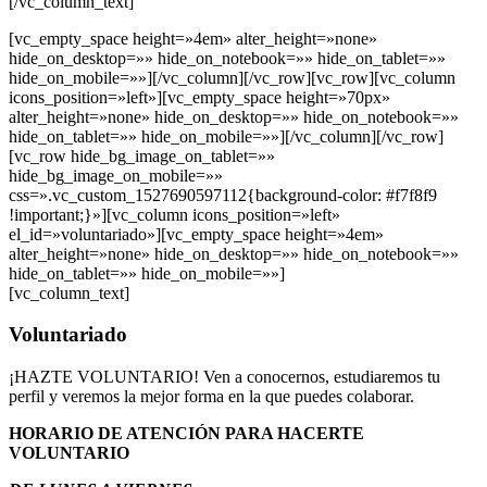
[/vc_column_text]
[vc_empty_space height=»4em» alter_height=»none»
hide_on_desktop=»» hide_on_notebook=»» hide_on_tablet=»»
hide_on_mobile=»»][/vc_column][/vc_row][vc_row][vc_column
icons_position=»left»][vc_empty_space height=»70px»
alter_height=»none» hide_on_desktop=»» hide_on_notebook=»»
hide_on_tablet=»» hide_on_mobile=»»][/vc_column][/vc_row]
[vc_row hide_bg_image_on_tablet=»»
hide_bg_image_on_mobile=»»
css=».vc_custom_1527690597112{background-color: #f7f8f9
!important;}»][vc_column icons_position=»left»
el_id=»voluntariado»][vc_empty_space height=»4em»
alter_height=»none» hide_on_desktop=»» hide_on_notebook=»»
hide_on_tablet=»» hide_on_mobile=»»]
[vc_column_text]
Voluntariado
¡HAZTE VOLUNTARIO! Ven a conocernos, estudiaremos tu
perfil y veremos la mejor forma en la que puedes colaborar.
HORARIO DE ATENCIÓN PARA HACERTE
VOLUNTARIO