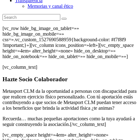
Transparencia
Memorias y canal ético
[vc_row hide_bg_image_on_tablet=»»
hide_bg_image_on_mobile=»»
css=».vc_custom_1527690588959{background-color: #f7f8f9
!important;}»][vc_column icons_position=»left»][vc_empty_space
height=»4em» alter_height=»none» hide_on_desktop=»»
hide_on_notebook=»» hide_on_tablet=»» hide_on_mobile=»»]
[vc_column_text]
Hazte Socio Colaborador
Metasport CLM da la oportunidad a personas con discapacidad para
que realicen ejercicio físico personalizado. Con tú aportación estás
contribuyendo a que socios de Metasport CLM puedan tener acceso
a los beneficios que brinda la actividad física ¿te animas?
Recuerda… muchas pequeñas aportaciones como la tuya ayudará a
seguir construyendo la asociación.[/vc_column_text]
[vc_empty_space height=»4em» alter_height=»none»