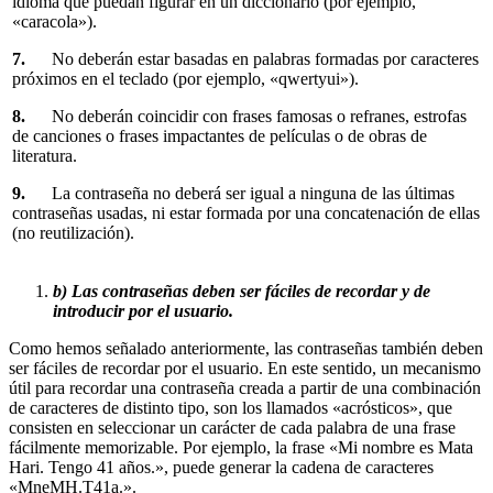
idioma que puedan figurar en un diccionario (por ejemplo,
«caracola»).
7.
No deberán estar basadas en palabras formadas por caracteres
próximos en el teclado (por ejemplo, «qwertyui»).
8.
No deberán coincidir con frases famosas o refranes, estrofas
de canciones o frases impactantes de películas o de obras de
literatura.
9.
La contraseña no deberá ser igual a ninguna de las últimas
contraseñas usadas, ni estar formada por una concatenación de ellas
(no reutilización).
b) Las contraseñas deben ser fáciles de recordar y de
introducir por el usuario.
Como hemos señalado anteriormente, las contraseñas también deben
ser fáciles de recordar por el usuario. En este sentido, un mecanismo
útil para recordar una contraseña creada a partir de una combinación
de caracteres de distinto tipo, son los llamados «acrósticos», que
consisten en seleccionar un carácter de cada palabra de una frase
fácilmente memorizable. Por ejemplo, la frase «Mi nombre es Mata
Hari. Tengo 41 años.», puede generar la cadena de caracteres
«MneMH.T41a.».