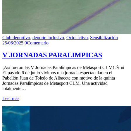
Club deportivo
,
deporte inclusivo
,
Ocio activo
,
Sensibilización
25/06/2025
0
Comentario
V JORNADAS PARALIMPICAS
¡Así fueron las V Jornadas Paralímpicas de Metasport CLM! 💪🦽
El pasado 6 de junio vivimos una jornada espectacular en el
Pabellón Juan de Toledo de Albacete con motivo de la quinta
Jornadas Paralímpicas de Metasport CLM. Una actividad
totalmente…
Leer más