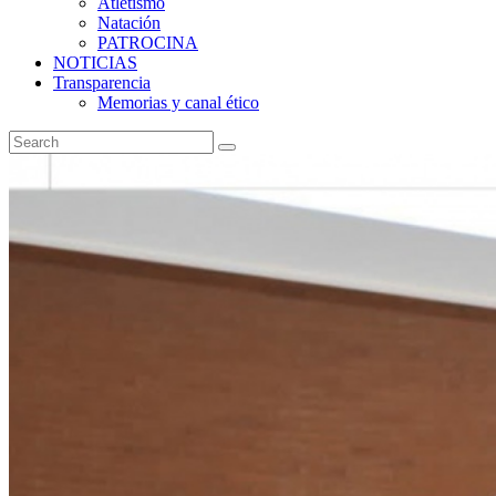
Atletismo
Natación
PATROCINA
NOTICIAS
Transparencia
Memorias y canal ético