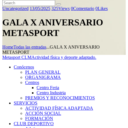
Uncategorized
13/05/2025
325
Views
0
Comentario
0
Likes
GALA X ANIVERSARIO
METASPORT
Home
Todas las entradas
...
GALA X ANIVERSARIO
METASPORT
Metasport CLM
Actividad física y deporte adaptado.
Conócenos
PLAN GENERAL
ORGANIGRAMA
Centros
Centro Feria
Centro Industria
PREMIOS Y RECONOCIMIENTOS
SERVICIOS
ACTIVIDAD FÍSICA ADAPTADA
ACCIÓN SOCIAL
FORMACIÓN
CLUB DEPORTIVO