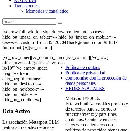
NOTICIAS
Transparencia
Memorias y canal ético
[vc_row full_width=»stretch_row_content_no_spaces»
hide_bg_image_on_tablet=»» hide_bg_image_on_mobile=»»
css=».vc_custom_1511335426704{background-color: #f3f2f7
!important;}»][vc_column]
[vc_row_inner][vc_column_inner
[/vc_column][/vc_row]
offset=»vc_col-lg-offset-1 vc_col-
Política de cookies
lg-10″][vc_empty_space
Política de privacidad
height=»3rem»
compromiso con la protección de
alter_height=»none»
datos personales
hide_on_desktop=»»
REDES SOCIALES
hide_on_notebook=»»
hide_on_tablet=»»
Metasport © 2026.
hide_on_mobile=»»]
Esta web utiliza cookies propias y
de terceros para su correcto
Ocio Activo
funcionamiento y para fines
analíticos. Contiene enlaces a
La asociación Metasport CLM
sitios web de terceros con
realiza actividades de ocio y
políticas de privacidad ajenas que