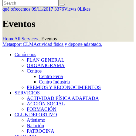
qué ofrecemos
09/11/2017
3376
Views
0
Likes
Eventos
Home
All Services
...
Eventos
Metasport CLM
Actividad física y deporte adaptado.
Conócenos
PLAN GENERAL
ORGANIGRAMA
Centros
Centro Feria
Centro Industria
PREMIOS Y RECONOCIMIENTOS
SERVICIOS
ACTIVIDAD FÍSICA ADAPTADA
ACCIÓN SOCIAL
FORMACIÓN
CLUB DEPORTIVO
Atletismo
Natación
PATROCINA