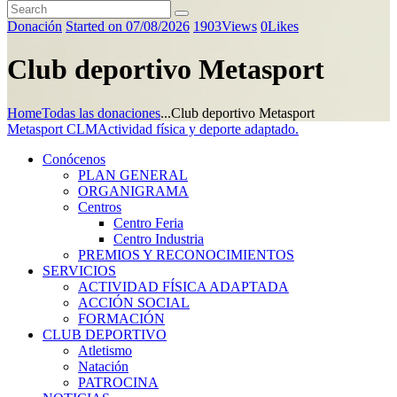
Donación
Started on 07/08/2026
1903
Views
0
Likes
Club deportivo Metasport
Home
Todas las donaciones
...
Club deportivo Metasport
Metasport CLM
Actividad física y deporte adaptado.
Conócenos
PLAN GENERAL
ORGANIGRAMA
Centros
Centro Feria
Centro Industria
PREMIOS Y RECONOCIMIENTOS
SERVICIOS
ACTIVIDAD FÍSICA ADAPTADA
ACCIÓN SOCIAL
FORMACIÓN
CLUB DEPORTIVO
Atletismo
Natación
PATROCINA