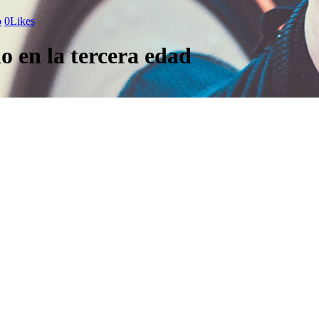
o
0
Likes
o en la tercera edad