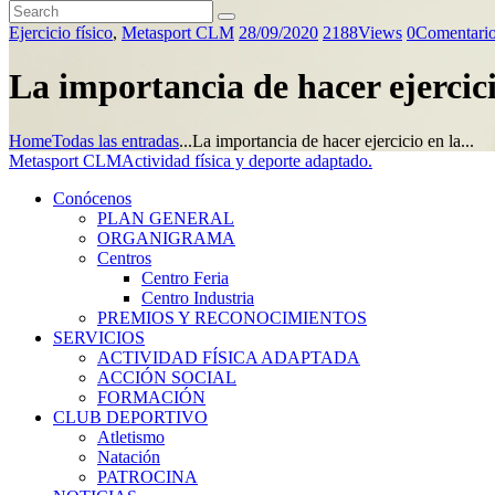
Ejercicio físico
,
Metasport CLM
28/09/2020
2188
Views
0
Comentari
La importancia de hacer ejercici
Home
Todas las entradas
...
La importancia de hacer ejercicio en la...
Metasport CLM
Actividad física y deporte adaptado.
Conócenos
PLAN GENERAL
ORGANIGRAMA
Centros
Centro Feria
Centro Industria
PREMIOS Y RECONOCIMIENTOS
SERVICIOS
ACTIVIDAD FÍSICA ADAPTADA
ACCIÓN SOCIAL
FORMACIÓN
CLUB DEPORTIVO
Atletismo
Natación
PATROCINA