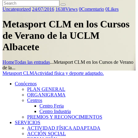
Uncategorized
24/07/2016
1638
Views
0
Comentario
0
Likes
Metasport CLM en los Cursos
de Verano de la UCLM
Albacete
Home
Todas las entradas
...
Metasport CLM en los Cursos de Verano
de la...
Metasport CLM
Actividad física y deporte adaptado.
Conócenos
PLAN GENERAL
ORGANIGRAMA
Centros
Centro Feria
Centro Industria
PREMIOS Y RECONOCIMIENTOS
SERVICIOS
ACTIVIDAD FÍSICA ADAPTADA
ACCIÓN SOCIAL