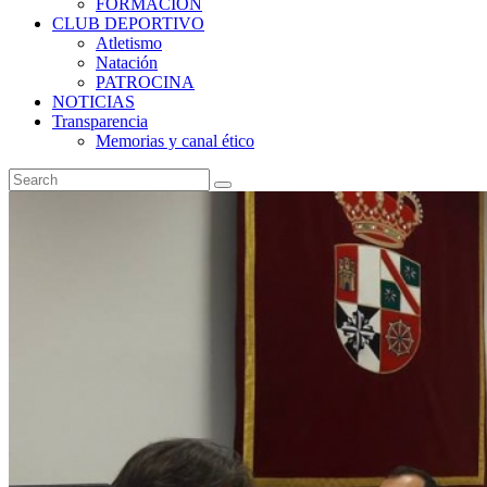
FORMACIÓN
CLUB DEPORTIVO
Atletismo
Natación
PATROCINA
NOTICIAS
Transparencia
Memorias y canal ético